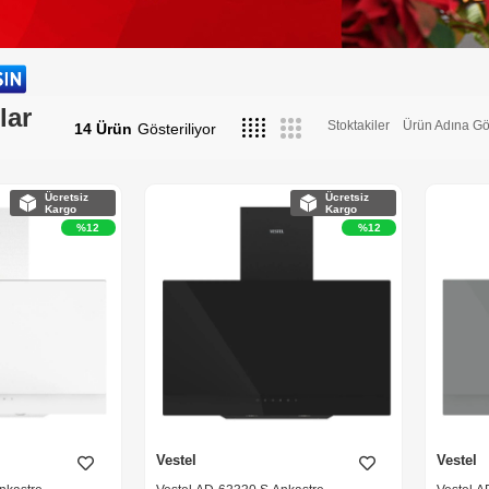
lar
Stoktakiler
Ürün Adına Gö
14 Ürün
Ücretsiz
Ücretsiz
Kargo
Kargo
%12
%12
Vestel
Vestel