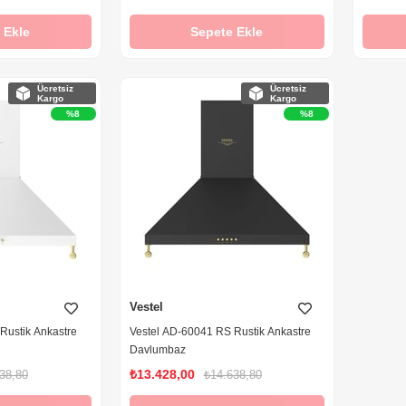
 Ekle
Sepete Ekle
Ücretsiz
Ücretsiz
Kargo
Kargo
%8
%8
Vestel
Rustik Ankastre
Vestel AD-60041 RS Rustik Ankastre
Davlumbaz
₺13.428,00
38,80
₺14.638,80