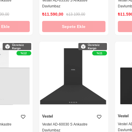
nkastre
Vestel AD-63330 S Ankastre
Vestel A
Davlumbaz
Davlum
₺11.590,00
₺11.59
99,00
₺13.199,00
 Ekle
Sepete Ekle
Ücretsiz
Ücretsiz
Kargo
Kargo
%12
%11
Vestel
Vestel
Vestel A
nkastre
Vestel AD-60030 S Ankastre
Davlum
Davlumbaz