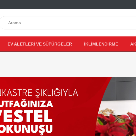
EV ALETLERİ VE SÜPÜRGELER
İKLİMLENDİRME
AK