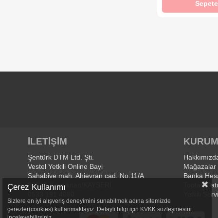
Sepete
İLETİŞİM
KURUM
Şentürk DTM Ltd. Şti.
Hakkımızd
Vestel Yetkili Online Bayi
Mağazalar
Sahabiye mah. Ahievran cad. No:11/A
Banka Hesa
38010 Kocasinan/KAYSERİ
Toptan Sat
Çerez Kullanımı
0533 191 4080
Yetkili Serv
Sizlere en iyi alışveriş deneyimini sunabilmek adına sitemizde
çerezler(cookies) kullanmaktayız. Detaylı bilgi için KVKK sözleşmesini
inceleyebilirsiniz.