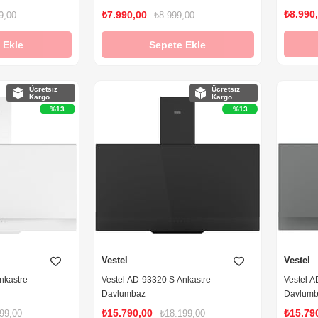
₺8.990
₺7.990,00
9,00
₺8.999,00
 Ekle
Sepete Ekle
Ücretsiz
Ücretsiz
Kargo
Kargo
%13
%13
Vestel
Vestel
nkastre
Vestel AD-93320 S Ankastre
Vestel A
Davlumbaz
Davlum
₺15.790,00
₺15.79
99,00
₺18.199,00