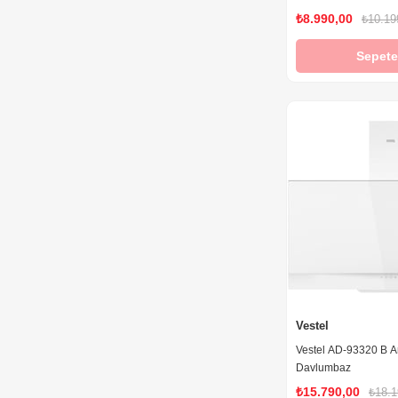
₺8.990,00
₺10.19
Sepete
Vestel
Vestel AD-93320 B A
Davlumbaz
₺15.790,00
₺18.1