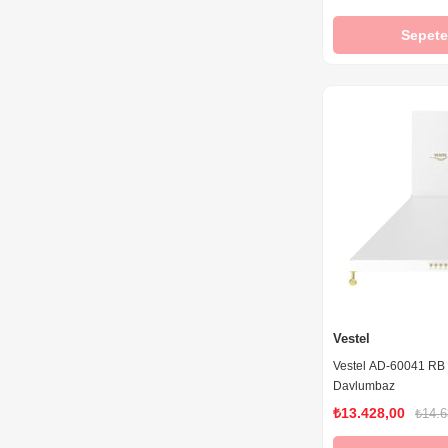
Sepete
Vestel
Vestel AD-60041 RB 
Davlumbaz
₺13.428,00
₺14.6