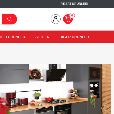
FIRSAT ÜRÜNLERİ
0
ILLI ÜRÜNLER
SETLER
DİĞER ÜRÜNLER