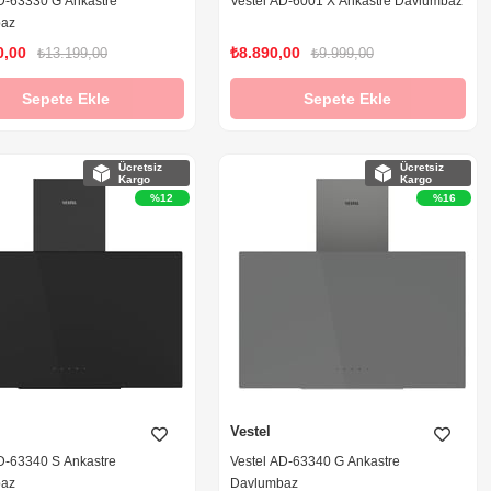
D-63330 G Ankastre
Vestel AD-6001 X Ankastre Davlumbaz
baz
0,00
₺8.890,00
₺13.199,00
₺9.999,00
Sepete Ekle
Sepete Ekle
Ücretsiz
Ücretsiz
Kargo
Kargo
%12
%16
Vestel
D-63340 S Ankastre
Vestel AD-63340 G Ankastre
baz
Davlumbaz