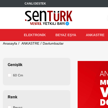
CANLI DESTEK
ELEKTRONİK
BEYAZ EŞYA
ANKASTRE
Anasayfa
ANKASTRE
Davlumbazlar
Genişlik
60 Cm
Renk
Beyaz