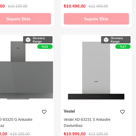
,00
₺10.490,00
₺10.199,00
₺12.499,00
Sepete Ekle
Sepete Ekle
Ücretsiz
Ücretsiz
Kargo
Kargo
%13
%17
Vestel
D-93320 G Ankastre
Vestel AD-63231 S Ankastre
baz
Davlumbaz
0,00
₺10.990,00
₺18.199,00
₺13.199,00