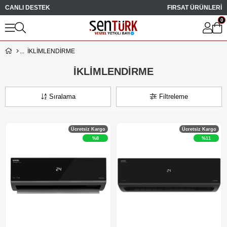
CANLI DESTEK
FIRSAT ÜRÜNLERİ
0
İKLİMLENDİRME
İKLİMLENDİRME
Sıralama
Filtreleme
Ücretsiz Kargo
Ücretsiz Kargo
%8
%11