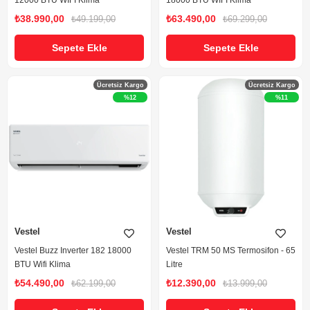
12000 BTU WIFI Klima
18000 BTU WIFI Klima
₺38.990,00
₺63.490,00
₺49.199,00
₺69.299,00
Sepete Ekle
Sepete Ekle
Ücretsiz Kargo
Ücretsiz Kargo
%12
%11
Vestel
Vestel
Vestel Buzz Inverter 182 18000
Vestel TRM 50 MS Termosifon - 65
BTU Wifi Klima
Litre
₺54.490,00
₺12.390,00
₺62.199,00
₺13.999,00