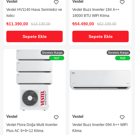
Vestel
Vestel
Vestel HV1140 Hava Serinletici ve
Vestel Buzz Inverter 184 A++
Isıtıcı
18000 BTU WIFI Klima
₺11.390,00
₺54.490,00
₺13.139,00
₺62.199,00
Sepete Ekle
Sepete Ekle
Ücretsiz Kargo
Ücretsiz Kargo
%17
%12
Vestel
Vestel
Vestel Flora Doğa Multi Inverter
Vestel Buzz Inverter 094 A++ WIFI
Plus AC 9+9+12 Klima
Klima