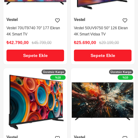
Vestel
Vestel
Vestel 70UT9740 70'' 177 Ekran
Vestel 50UV9750 50'' 126 Ekran
4K Smart TV
4K Smart Vidaa TV
₺42.790,00
₺25.690,00
₺45.799,00
₺29.199,00
Sepete Ekle
Sepete Ekle
Ücretsiz Kargo
Ücretsiz Kargo
%18
%10
Vestel
Vestel