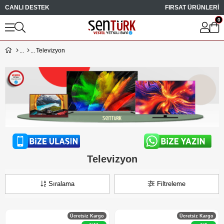
CANLI DESTEK
FIRSAT ÜRÜNLERİ
0
Televizyon
Televizyon
Sıralama
Filtreleme
Ücretsiz Kargo
Ücretsiz Kargo