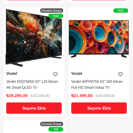
Ücretsiz Kargo
%11
%12
Vestel
Vestel
Vestel 50QT9850 50'' 126 Ekran
Vestel 40FV9750 43'' 100 Ekran
4K Smart QLED TV
Full HD Smart Vidaa TV
₺29.290,00
₺21.490,00
₺33.199,00
₺24.099,00
Sepete Ekle
Sepete Ekle
Ücretsiz Kargo
%8