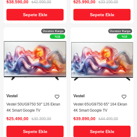
₺38.590,00
₺25.990,00
₺42.999,00
₺33.199,00
Sepete Ekle
Sepete Ekle
Ücretsiz Kargo
Ücretsiz Kargo
%16
%10
Vestel
Vestel
Vestel 50UG9750 50'' 126 Ekran
Vestel 65UG9750 65'' 164 Ekran
4K Smart Google TV
4K Smart Google TV
₺25.490,00
₺39.890,00
₺30.399,00
₺44.499,00
Sepete Ekle
Sepete Ekle