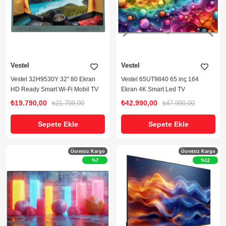
Vestel
Vestel
Vestel 32H9530Y 32'' 80 Ekran
Vestel 65UT9840 65 inç 164
HD Ready Smart Wi-Fi Mobil TV
Ekran 4K Smart Led TV
₺19.790,00
₺42.990,00
₺21.799,00
₺47.990,00
Sepete Ekle
Sepete Ekle
Ücretsiz Kargo
Ücretsiz Kargo
%7
%12