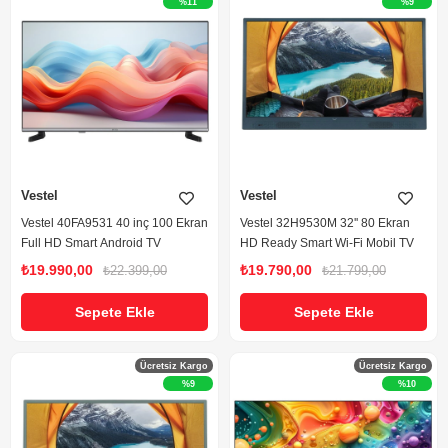
%11
%9
Vestel
Vestel
Vestel 40FA9531 40 inç 100 Ekran
Vestel 32H9530M 32'' 80 Ekran
Full HD Smart Android TV
HD Ready Smart Wi-Fi Mobil TV
₺19.990,00
₺19.790,00
₺22.399,00
₺21.799,00
Sepete Ekle
Sepete Ekle
Ücretsiz Kargo
Ücretsiz Kargo
%9
%10