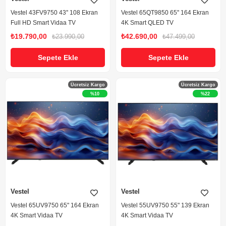
Vestel 43FV9750 43'' 108 Ekran
Vestel 65QT9850 65'' 164 Ekran
Full HD Smart Vidaa TV
4K Smart QLED TV
₺19.790,00
₺42.690,00
₺23.990,00
₺47.499,00
Sepete Ekle
Sepete Ekle
Ücretsiz Kargo
Ücretsiz Kargo
%10
%22
Vestel
Vestel
Vestel 65UV9750 65" 164 Ekran
Vestel 55UV9750 55" 139 Ekran
4K Smart Vidaa TV
4K Smart Vidaa TV