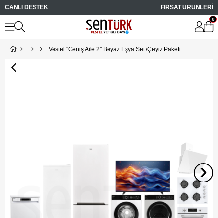
CANLI DESTEK
FIRSAT ÜRÜNLERİ
0
Vestel ''Geniş Aile 2'' Beyaz Eşya Seti/Çeyiz Paketi
›