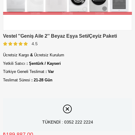
Vestel ''Geniş Aile 2'' Beyaz Eşya Seti/Çeyiz Paketi
4.5
Ücretsiz Kargo
&
Ücretsiz Kurulum
Yetkili Satıcı
: Şentürk / Kayseri
Türkiye Geneli Teslimat
: Var
Teslimat Süresi
: 21-28 Gün
TÜKENDİ : 0352 222 2224
₺189.887,00