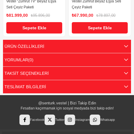
Vestel "Zümrüt TV" Beyaz Eşya
Vestel Zümrüt Beyaz Eşya Seti
Seti Çeyiz Paketi
Çeyiz Paketi
₺81.999,00
₺67.990,00
₺95.896,00
₺78.897,00
Sepete Ekle
Sepete Ekle
ÜRÜN ÖZELLIKLERI
YORUMLAR
(0)
TAKSIT SEÇENEKLERI
TESLIMAT BILGILERI
@senturk.vestel | Bizi Takip Edin
Fırsatları kaçırmamak için sosyal medyada bizi takip edin!
Facebook
Twitter
Instagram
Whatsapp