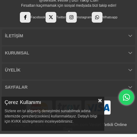
@senturk.vestel | Bizi Takip Edin
Fırsatları kaçırmamak için sosyal medyada bizi takip edin!
Facebook
Twitter
Instagram
Whatsapp
İLETİŞİM
KURUMSAL
ÜYELİK
SAYFALAR
Çerez Kullanımı
Sizlere en iyi alışveriş deneyimini sunabilmek adına
sitemizde çerezler(cookies) kullanmaktayız. Detaylı bilgi
için KVKK sözleşmesini inceleyebilirsiniz.
Copyright © 2016-2026 senturkdtm.com Vestel Yetkili Online
Bayii.