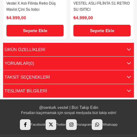
Vestel X Aslı Filinta Retro Düş
VESTEL ASLI FİLİNTA S1 RETRO
Mavisi Çini Su Isıtıcı
SU ISITICI
₺4.999,00
₺4.999,00
Sepete Ekle
Sepete Ekle
ÜRÜN ÖZELLIKLERI
YORUMLAR
(0)
TAKSIT SEÇENEKLERI
TESLIMAT BILGILERI
@senturk.vestel | Bizi Takip Edin
Fırsatları kaçırmamak için sosyal medyada bizi takip edin!
Facebook
Twitter
Instagram
Whatsapp